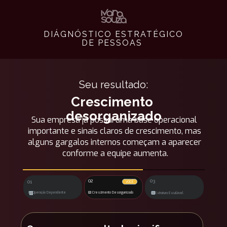
DIÁGNÓSTICO ESTRATÉGICO 
DE PESSOAS 
Seu resultado:
Crescimento 
desorganizado
Sua empresa já possui uma base operacional 
importante e sinais claros de crescimento, mas 
alguns gargalos internos começam a aparecer 
conforme a equipe aumenta.
02
03
01
VOCÊ
🟥 Operação Dependente
🟨 Crescimento Desorganizado
 🟩 Estrutura Escalável